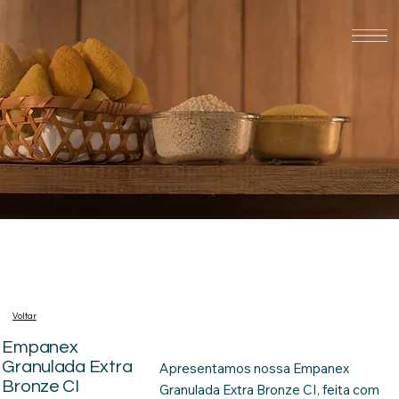
Voltar
Empanex
Granulada Extra
Apresentamos nossa Empanex
Bronze CI
Granulada Extra Bronze CI, feita com