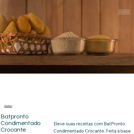
Voltar
Batpronto
Condimentado
Eleve suas receitas com BatPronto
Crocante
Condimentado Crocante. Feita à base